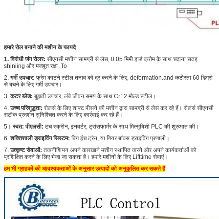
हमारे
रोल बनाने की मशीन के फायदे
1. विरोधी जंग रोलर:
सीएनसी मशीन सामग्री से लैस, 0.05 मिमी हार्ड क्रोम के साथ चढ़ाया सतह
shiniing और मजबूत रक्षा .To
2.
गर्मी उपचार:
फ्रेम काटने स्टील तनाव को दूर करने के लिए, deformation.and कठोरता 60 डिग्री
से बचने के लिए गर्मी उपचार।
3.
कटर ब्लेड:
बुझती उपचार, लंबे जीवन समय के साथ Cr12 मोल्ड स्टील।
4.
उच्च परिशुद्धता:
रोलर्स के लिए शाफ्ट पीसने की मशीन द्वारा सामग्री से लैस कर रहे हैं। रोलर्स सीएनसी
सटीक प्रदर्शन सुनिश्चित करने के लिए कार्रवाई कर रहे हैं।
5।
स्वत:
पीएलसी:
टच स्क्रीन, इनवर्टर, ट्रांसफार्मर के साथ मित्सुबिशी PLC की शुरुआत की।
6.
शक्तिशाली ड्राइविंग सिस्टम:
बिग इंच ट्रेन, या गियर बॉक्स ड्राइविंग प्रणाली।
7.
उत्कृष्ट सेवाओं:
तकनीशियन अपने कारखाने मशीन स्थापित करने और अपने कार्यकर्ताओं को
प्रशिक्षित करने के लिए भेजा जा सकता है। हमारे मशीनों के लिए Lifttime सेवाएं।
हम भी ग्राहकों की आवश्यकताओं के अनुसार उत्पादों को अनुकूलित कर सकते हैं