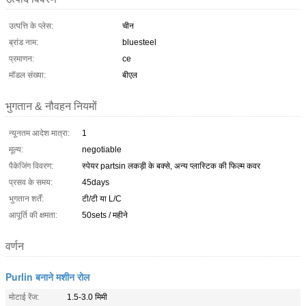
उत्पत्ति के प्लेस:
चीन
ब्रांड नाम:
bluesteel
प्रमाणन:
ce
मॉडल संख्या:
बीएल
भुगतान & नौवहन नियमों
न्यूनतम आदेश मात्रा:
1
मूल्य:
negotiable
पैकेजिंग विवरण:
स्पेयर partsin लकड़ी के बक्से, अन्य प्लास्टिक की फिल्म कवर
प्रसव के समय:
45days
भुगतान शर्तें:
टी/टी या L/C
आपूर्ति की क्षमता:
50sets / महीने
वर्णन
Purlin बनाने मशीन रोल
मोटाई रेंज:
1.5-3.0 मिमी