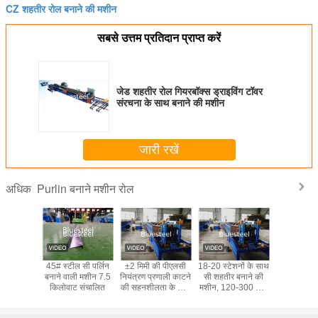
CZ शहतीर रोल बनाने की मशीन
सबसे उत्तम प्रतिदान प्राप्त करें
जेड शहतीर रोल गियरबॉक्स ड्राइविंग टॉवर
संरचना के साथ बनाने की मशीन
जारी रखें
Purlin बनाने मशीन रोल
अधिक
 रोल बनाने
45# स्टील सी पर्लिन
±2 मिमी की पीएलसी
18-20 स्टेशनों के साथ
भवन निर्माण स
मशीन
बनाने वाली मशीन 7.5
नियंत्रण प्रणाली काटने
सी शहतीर बनाने की
लिए जस्ती
किलोवाट संचालित
की सहनशीलता के साथ
मशीन, 120-300 मिमी
सीजीडी पारिन
8.5टी सी शहतीर बनाने
कच्चे माल की चौड़ाई के
बनाने उ
की मशीन
लिए ±2 मिमी काटने की