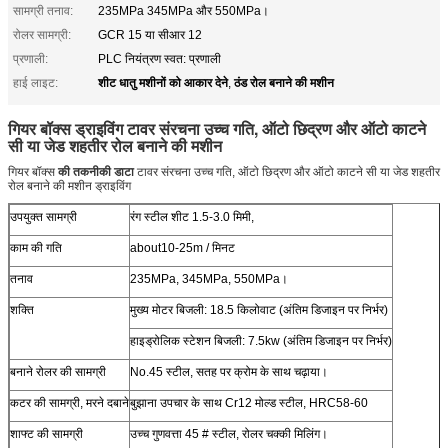
सामग्री तनाव:
235MPa 345MPa और 550MPa।
रोलर सामग्री:
GCR 15 या सीआर 12
प्रणाली:
PLC नियंत्रण स्वत: प्रणाली
शीट धातु मशीनों को आकार देने
ठंड रोल बनाने की मशीन
हाई लाइट:
,
गियर बॉक्स ड्राइविंग टावर संरचना उच्च गति, ऑटो छिद्रण और ऑटो काटने
सी या जेड शहतीर रोल बनाने की मशीन
गियर बॉक्स
की तकनीकी डाटा
टावर संरचना उच्च गति, ऑटो छिद्रण और ऑटो काटने सी या जेड शहतीर
रोल बनाने की मशीन ड्राइविंग
उपयुक्त सामग्री
रंग स्टील शीट 1.5-3.0 मिमी,
काम की गति
about10-25m / मिनट
तनाव
235MPa, 345MPa, 550MPa।
शक्ति
मुख्य मोटर बिजली: 18.5 किलोवाट (अंतिम डिजाइन पर निर्भर)
हाइड्रोलिक स्टेशन बिजली: 7.5kw (अंतिम डिजाइन पर निर्भर)
बनाने रोलर की सामग्री
No.45 स्टील, सतह पर क्रोम के साथ चढ़ाया।
कटर की सामग्री, मरने दबाने
बुझाना उपचार के साथ Cr12 मोल्ड स्टील, HRC58-60
शाफ्ट की सामग्री
उच्च गुणवत्ता 45 # स्टील, रोलर चक्की मिलिंग।