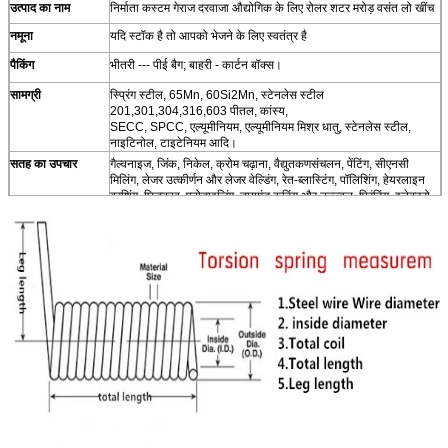
उत्पाद का नाम
निर्माता कस्टम गेराज दरवाजा औद्योगिक के लिए रोलर शटर मरोड़ वसंत लो खींच
नमूना
यदि स्टॉक है तो आपको भेजने के लिए स्वतंत्र है
पैकिंग
भीतरी --- पीई बैग;
बाहरी - कार्टन बॉक्स।
सामग्री
स्प्रिंग स्टील, 65Mn, 60Si2Mn, स्टेनलेस स्टील
201,301,304,316,603 पीतल, कांस्य,
SECC, SPCC, एल्यूमीनियम, एल्यूमीनियम मिश्र धातु, स्टेनलेस स्टील,
नाइटिनोल, टाइटेनियम आदि।
सतह का उपचार
गैल्वनाइज, जिंक, निकेल, क्रोम चढ़ाना, वैद्युतकणसंचलन, पेंटिंग, सीएनसी
मिलिंग, लेजर उत्कीर्णन और लेजर वेल्डिंग, रेत-ब्लास्टिंग, पॉलिशिंग, हेयरलाइन
ब्रशिंग, छिड़काव, एनोडाइजिंग, डायमंड कटिंग और उज्ज्वल, प्रिंटिंग, इलेक्ट्रो-
डिपोजिशन आदि।
प्रयोग
स्वचालित मशीन, चिकित्सा उपकरण, औद्योगिक मशीन, ऑटोमोबिली, इलेक्ट्रिक
एक उपकरण, पुलिक उपकरण, आदि
गुणवत्ता नियंत्रण
ROHS और एसजीएस के लिए Acoording, ISO9001 द्वारा संचालित:
2008
euipments
लेजर कटिंग मशीन / सीएनसी बाल काटना मशीन / फ्लैट बेड स्पॉट-वेल्डर / डाई
ग्राइंडर / स्टील प्रोसेसिंग मशीन / डबल सर्वो बुर्ज-प्रकार पंच प्रेस / बैंडिंग मशीन
/ स्टील प्रोसेसिंग मशीन / आदि।
परीक्षण सूची
समन्वय मापने की मशीन ,, तकनीकी प्रोजेक्टर, नमक स्प्रे परीक्षक, HTHH
परीक्षण, घर्षण परीक्षक आदि।