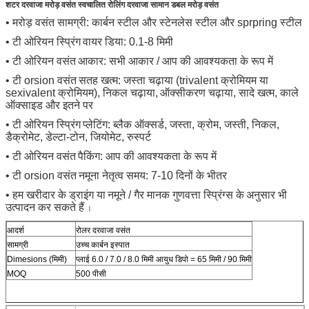
शटर दरवाजा मरोड़ वसंत स्वचालित रोलिंग दरवाजा सामान डबल मरोड़ वसंत
• मरोड़ वसंत सामग्री: कार्बन स्टील और स्टेनलेस स्टील और sprpring स्टील
•
टी
ओरियन स्प्रिंग
वायर डिया: 0.1-8 मिमी
•
टी
ओरियन वसंत
आकार: सभी आकार / आप की आवश्यकता के रूप में
•
टी
orsion वसंत
सतह खत्म: जस्ता चढ़ाया (trivalent क्रोमियम या
sexivalent क्रोमियम), निकल चढ़ाया,
ऑक्सीकरण चढ़ाया, सादे खत्म,
काले
ऑक्साइड
और इतने पर
•
टी
ओरियन स्प्रिंग
प्लेटिंग: ब्लैक ऑक्सर्ड, जस्ता, क्रोम, जस्ती, निकल,
डैक्रोमेट, डेल्टा-टोन, जियोमेट, रुस्पर्ट
•
टी
ओरियन वसंत
पैकिंग: आप की आवश्यकता के रूप में
•
टी
orsion वसंत
नमूना नेतृत्व समय: 7-10 दिनों के भीतर
•
हम खरीदार के ड्राइंग या
नमूने / गैर मानक गुणवत्ता स्प्रिंग्स के
अनुसार भी
उत्पादन कर सकते हैं
।
आदर्श
रोलर दरवाजा वसंत
सामग्री
उच्च कार्बन इस्पात
Dimesions (मिमी)
प्लाई 6.0 / 7.0 / 8.0 मिमी आयुध डिपो = 65 मिमी / 90 मिमी
MOQ
500 पीसी