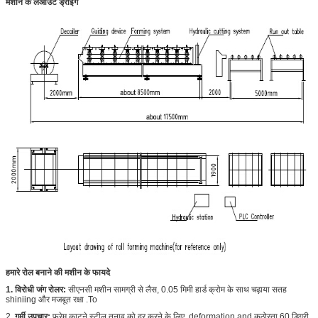
मशीन के लेआउट ड्राइंग
हमारे
रोल बनाने की मशीन के फायदे
1. विरोधी जंग रोलर:
सीएनसी मशीन सामग्री से लैस, 0.05 मिमी हार्ड क्रोम के साथ चढ़ाया सतह
shiniing और मजबूत रक्षा .To
2.
गर्मी उपचार:
फ्रेम काटने स्टील तनाव को दूर करने के लिए, deformation.and कठोरता 60 डिग्री