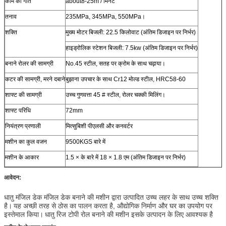
काम की गति
about8-25m / मिनट
तनाव
235MPa, 345MPa, 550MPa।
शक्ति
मुख्य मोटर बिजली: 22.5 किलोवाट (अंतिम डिजाइन पर निर्भर)
हाइड्रोलिक स्टेशन बिजली: 7.5kw (अंतिम डिजाइन पर निर्भर)
बनाने रोलर की सामग्री
No.45 स्टील, सतह पर क्रोम के साथ चढ़ाया।
कटर की सामग्री, मरने दबाने
बुझाना उपचार के साथ Cr12 मोल्ड स्टील, HRC58-60
शाफ्ट की सामग्री
उच्च गुणवत्ता 45 # स्टील, रोलर चक्की मिलिंग।
शाफ्ट परिधि
72mm
नियंत्रण प्रणाली
मित्सुबिशी पीएलसी और कनवर्टर
मशीन का कुल वजन
9500KGS बारे में
मशीन के आकार
1.5 × के बारे में 18 × 1.8 एम (अंतिम डिजाइन पर निर्भर)
आवेदन:
धातु मंजिल डेक मंजिल डेक बनाने की मशीन द्वारा उत्पादित उच्च लहर के साथ उच्च शक्ति
है।
यह अच्छी तरह से ठोस का पालन करता है, औद्योगिक निर्माण
और घर का उपयोग
पर
इस्तेमाल
किया।
धातु रिज टोपी रोल बनाने की मशीन
इसके उत्पादन
के
लिए
आवश्यक है