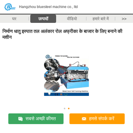
Hangzhou bluesteel machine co., ltd
घर
उत्पादों
वीडियो
हमारे बारे में
>>
निर्माण धातु इस्पात तल अलंकार रोल अफ्रीका के बाजार के लिए बनाने की
मशीन
सबसे अच्छी कीमत
हमसे संपर्क करें