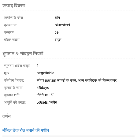
उत्पाद विवरण
उत्पत्ति के प्लेस:
चीन
ब्रांड नाम:
bluesteel
प्रमाणन:
ce
मॉडल संख्या:
बीएल
भुगतान & नौवहन नियमों
न्यूनतम आदेश मात्रा:
1
मूल्य:
negotiable
पैकेजिंग विवरण:
स्पेयर partsin लकड़ी के बक्से, अन्य प्लास्टिक की फिल्म कवर
प्रसव के समय:
45days
भुगतान शर्तें:
टी/टी या L/C
आपूर्ति की क्षमता:
50sets / महीने
वर्णन
मंजिल डेक रोल बनाने की मशीन