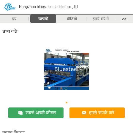
Hangzhou bluesteel machine co., ltd
घर
उत्पादों
वीडियो
हमारे बारे में
>>
उच्च गति
सबसे अच्छी कीमत
हमसे संपर्क करें
उत्पाद विवरण