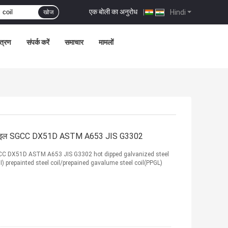
एक बोली का अनुरोध
|
Hindi
खोज
ंत्रण
संपर्क करें
समाचार
मामलों
ील कॉइल SGCC DX51D ASTM A653 JIS G3302
GCC DX51D ASTM A653 JIS G3302 hot dipped galvanized steel
I) prepainted steel coil/prepained gavalume steel coil(PPGL)