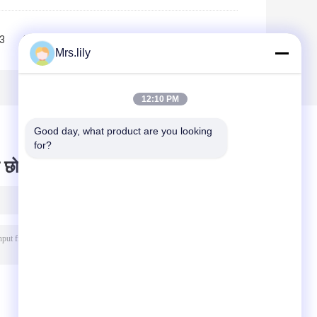
3
4
>>
>|
Mrs.lily
12:10 PM
Good day, what product are you looking 
for?
 छोड़ दो