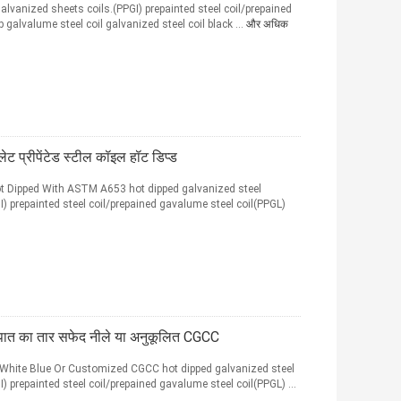
alvanized sheets coils.(PPGI) prepainted steel coil/prepained
p galvalume steel coil galvanized steel coil black ...
और अधिक
ट प्रीपेंटेड स्टील कॉइल हॉट डिप्ड
Hot Dipped With ASTM A653 hot dipped galvanized steel
I) prepainted steel coil/prepained gavalume steel coil(PPGL)
पात का तार सफेद नीले या अनुकूलित CGCC
l White Blue Or Customized CGCC hot dipped galvanized steel
) prepainted steel coil/prepained gavalume steel coil(PPGL) ...