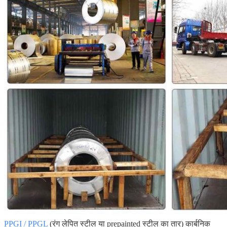
प्रस्तुत
PPGI / PPGL
(रंग लेपित स्टील या prepainted स्टील का तार) कार्बनिक