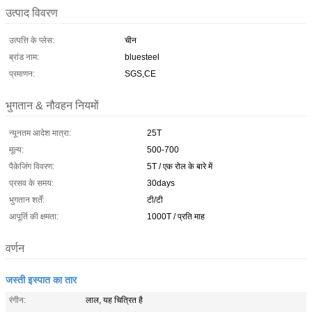
उत्पाद विवरण
उत्पत्ति के प्लेस:
चीन
ब्रांड नाम:
bluesteel
प्रमाणन:
SGS,CE
भुगतान & नौवहन नियमों
न्यूनतम आदेश मात्रा:
25T
मूल्य:
500-700
पैकेजिंग विवरण:
5T / एक रोल के बारे में
प्रसव के समय:
30days
भुगतान शर्तें:
टी/टी
आपूर्ति की क्षमता:
1000T / प्रति माह
वर्णन
जस्ती इस्पात का तार
रंगीन:
लाल, यह चित्रित है