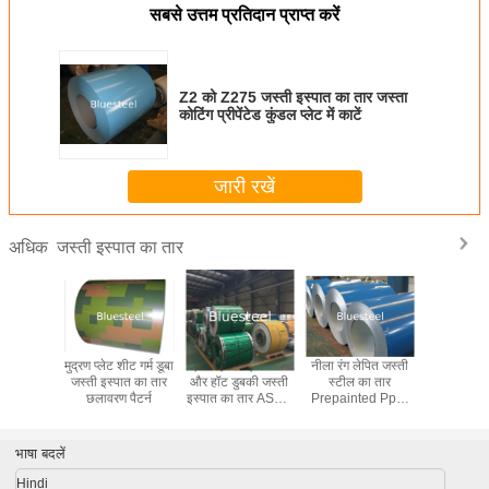
सबसे उत्तम प्रतिदान प्राप्त करें
Z2 को Z275 जस्ती इस्पात का तार जस्ता
कोटिंग प्रीपेंटेड कुंडल प्लेट में काटें
जारी रखें
जस्ती इस्पात का तार
अधिक
 लेपित जस्ती
लकड़ी का पट्टा मुद्रित
SPCC संगमरमर पैटर्न
कॉयल लॉन्ग लाइफ में
मुद्रण प्लेट 
ल का तार
स्टील सैन्य
मुद्रण Prepainted
SPCC ब्रिक और
जस्ती इस्प
nted Ppgl
Prepainted जस्ती
स्टील का तार Ppgi
मार्बल PPG हॉट डूबा
छलावरण 
्टील का तार
इस्पात का तार कस्टम
लकड़ी के पैटर्न
हुआ जस्ती स्टील शीट
चौड़ाई
भाषा बदलें
Hindi