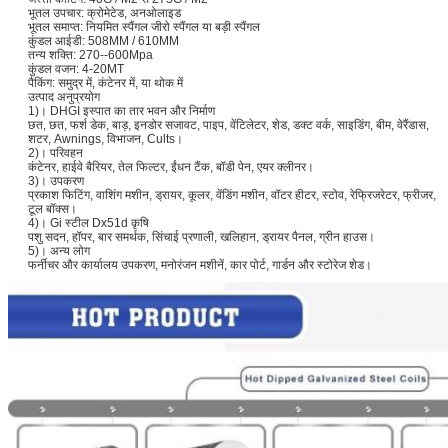
भूतल उपचार: क्रोमेटेड, अनओलाइड
भूतल समाप्त: नियमित स्पैंगल जीरो स्पैंगल या बड़ी स्पैंगल
कुंडल आईडी: 508MM / 610MM
तन्य शक्ति: 270--600Mpa
कुंडल वजन: 4-20MT
पैकिंग: समुद्र में, कंटेनर में, या थोक में
उत्पाद अनुप्रयोग
1)। DHGI इस्पात का तार भवन और निर्माण
छत, छत, फर्श डेक, बाड़, इनडोर सजावट, पाइप, वेंटिलेटर, शेड, डक्ट वर्क, साइडिंग, बीम, वेरैंडास,
शटर, Awnings, विभाजन, Cults।
2)। परिवहन
कंटेनर, हाईवे बैरियर, तेल फिल्टर, ईंधन टैंक, बॉडी पेन, एयर क्लीनर।
3)। उपकरण
प्रकाश फिटिंग, वाशिंग मशीन, ड्रायर, कूलर, वेंडिंग मशीन, वॉटर हीटर, स्टोव, रेफ्रिजरेटर, फ्रीजर,
टूल बॉक्स।
4)। Gi स्टील Dx51d कृषि
पशु सदन, हॉपर, बार समर्थक, सिंचाई प्रणाली, खलिहान, ड्रायर पैनल, ग्रीन हाउस।
5)। अन्य लोग
फर्नीचर और कार्यालय उपकरण, मनोरंजन मशीनें, कार पोर्ट, गार्डन और स्टोरेज शेड।