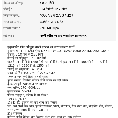
मोटाई का सहिष्णुता::
+ 0.02 मिमी
चौड़ाई::
914 मिमी से 1250 मिमी
जिंक की परत::
40G / M2 से 275G / M2 है
सतह का उपचार::
क्रोमेटेड, अनओल्डेड
तन्यता ताकत::
270--600Mpa
जस्ती स्टील का तार
जस्ती इस्पात का तार
हाई लाइट:
,
मुद्रण प्लेट शीट गर्म डूबा जस्ती इस्पात का तार छलावरण पैटर्न
गुणवत्ता मानक: 1. स्टील ग्रेड: DX51D, SGCC, S250, S350, ASTM A653, G550,
मोटाई: 0.18 मिमी से 2.50 मिमी
मोटाई का सहिष्णुता: +/- 0.02 मिमी
चौड़ाई: 914 मिमी से 1250 मिमी तक की विशेष चौड़ाई 914 मिमी, 1000 मिमी, 1200 मिमी,
1219 मिमी, 1220 मिमी, 1250 मिमी
चौड़ाई का सहिष्णुता: +/- 3MM
जस्ता कोटिंग: 40G / M2 से 275G / M2
भूतल उपचार: क्रोमेटेड, अनओलाइड
भूतल समाप्त: नियमित स्पैंगल जीरो स्पैंगल या बड़ी स्पैंगल
कुंडल आईडी: 508MM / 610MM
तन्य शक्ति: 270--600Mpa
कुंडल वजन: 4-20MT
पैकिंग: समुद्र में, कंटेनर में, या थोक में
उत्पाद अनुप्रयोग
1)। DHGI इस्पात का तार भवन और निर्माण
छत, छत, फर्श डेक, बाड़, इनडोर सजावट, पाइप, वेंटिलेटर, शेड, डक्ट वर्क, साइडिंग, बीम, वेरैंडास,
शटर, Awnings, विभाजन, Cults।
2)। परिवहन
कंटेनर, हाईवे बैरियर, तेल फिल्टर, ईंधन टैंक, बॉडी पेन, एयर क्लीनर।