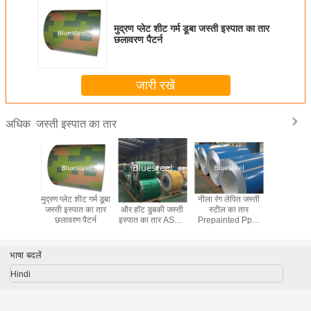
मुद्रण प्लेट शीट गर्म डूबा जस्ती इस्पात का तार
छलावरण पैटर्न
जारी रखें
जस्ती इस्पात का तार
अधिक
ग लेपित जस्ती
लकड़ी का पट्टा मुद्रित
SPCC संगमरमर पैटर्न
कॉयल लॉन्ग लाइफ में
मुद्रण प्लेट
ील का तार
स्टील सैन्य
मुद्रण Prepainted
SPCC ब्रिक और
जस्ती इस्
inted Ppgl
Prepainted जस्ती
स्टील का तार Ppgi
मार्बल PPG हॉट डूबा
छलावरण
स्टील का तार
इस्पात का तार कस्टम
लकड़ी के पैटर्न
हुआ जस्ती स्टील शीट
चौड़ाई
भाषा बदलें
Hindi