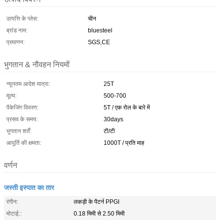
उत्पत्ति के प्लेस:
चीन
ब्रांड नाम:
bluesteel
प्रमाणन:
SGS,CE
भुगतान & नौवहन नियमों
न्यूनतम आदेश मात्रा:
25T
मूल्य:
500-700
पैकेजिंग विवरण:
5T / एक रोल के बारे में
प्रसव के समय:
30days
भुगतान शर्तें:
टी/टी
आपूर्ति की क्षमता:
1000T / प्रति माह
वर्णन
जस्ती इस्पात का तार
रंगीन:
लकड़ी के पैटर्न PPGI
मोटाई::
0.18 मिमी से 2.50 मिमी